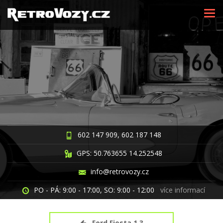
Tog
navi
602 147 909,
602 187 148
GPS: 50.763655 14.252548
info@retrovozy.cz
PO - PÁ: 9:00 - 17:00,
SO: 9:00 - 12:00
více informací
Ford Fiesta 1.3