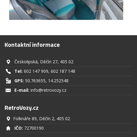
Kontaktní informace
Českolipská, Děčín 27, 405 02
Tel:
602 147 909
,
602 187 148
GPS:
50.763655, 14.252548
E-mail:
info@retrovozy.cz
RetroVozy.cz
Folknáře 89, Děčín 2, 405 02
IČO:
72700190