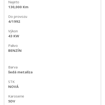
Najeto
130,000 Km
Do provozu
4/1992
Výkon
43 KW
Palivo
BENZÍN
Barva
šedá metalíza
STK
NOVÁ
Karoserie
5DV